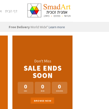
דף הבית
או
Free Delivery
World Wide*
Learn more
Don't Miss
SALE ENDS
SOON
0
0
0
SEC
MIN
HOURS
BROWSE NOW