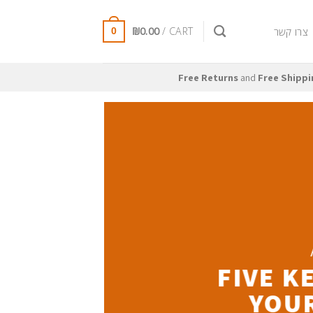
₪
0.00
CART /
צרו קשר
0
Free Returns
and
Free Shippi
FIVE K
YOUR