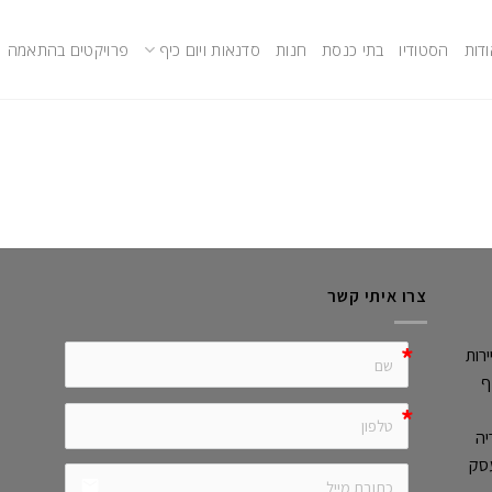
דות
הסטודיו
בתי כנסת
חנות
סדנאות ויום כיף
פרויקטים בהתאמה
צרו איתי קשר
רות
ף
יה
עסק
email