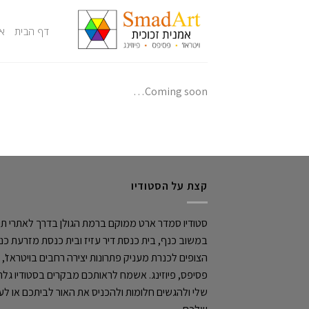
דף הבית
או
Coming soon…
קצת על הסטודיו
סטודיו סמדר ארט ממוקם ברמת הגולן בדרך לאתרי תיי
במשוב כנף, בית כנסת דיר עזיז ובית כנסת מזרעת כנ
הצופים לכנרת מעניק פתרונות יצירה רחבים בויטראז',
פסיפס, פיוזינג. אשמח לראותכם מבקרים בסטודיו גלר
שלי ולהגשים חלומות ולהכניס את האור לביתכם או ל